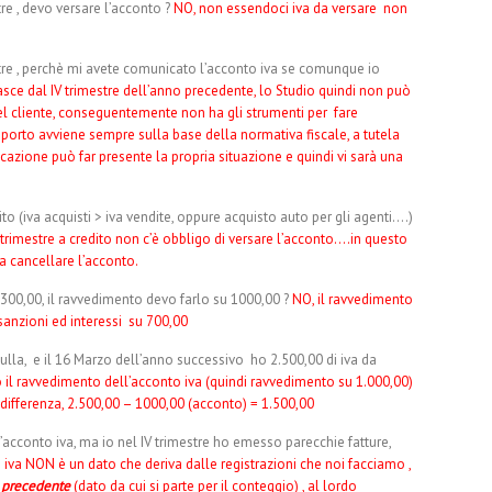
re , devo versare l’acconto ?
NO, non essendoci iva da versare non
tre , perchè mi avete comunicato l’acconto iva se comunque io
sce dal IV trimestre dell’anno precedente, lo Studio quindi non può
 del cliente, conseguentemente non ha gli strumenti per fare
porto avviene sempre sulla base della normativa fiscale, a tutela
icazione può far presente la propria situazione e quindi vi sarà una
ito (iva acquisti > iva vendite, oppure acquisto auto per gli agenti….)
trimestre a credito non c’è obbligo di versare l’acconto….in questo
a cancellare l’acconto.
 300,00, il ravvedimento devo farlo su 1000,00 ?
NO, il ravvedimento
 sanzioni ed interessi su 700,00
lla, e il 16 Marzo dell’anno successivo ho 2.500,00 di iva da
il ravvedimento dell’acconto iva (quindi ravvedimento su 1.000,00)
differenza, 2.500,00 – 1000,00 (acconto) = 1.500,00
cconto iva, ma io nel IV trimestre ho emesso parecchie fatture,
iva NON è un dato che deriva dalle registrazioni che noi facciamo ,
 precedente
(dato da cui si parte per il conteggio) , al lordo