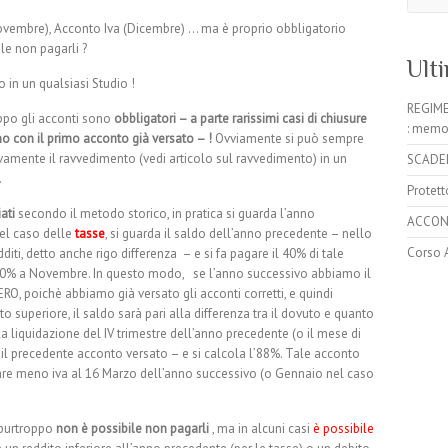
 (Novembre), Acconto Iva (Dicembre) … ma è proprio obbligatorio
le non pagarli ?
Ult
 in un qualsiasi Studio !
REGIME
oppo gli acconti sono
obbligatori – a parte rarissimi casi di chiusure
: memo
nno con il primo acconto già versato – !
Ovviamente si può sempre
ivamente il ravvedimento (vedi articolo sul ravvedimento) in un
SCADENZ
.
Protett
ati
secondo il metodo storico, in pratica si guarda l’anno
ACCONT
el caso delle
tasse
, si guarda il saldo dell’anno precedente – nello
Corso 
diti, detto anche rigo differenza – e si fa pagare il 40% di tale
60% a Novembre. In questo modo, se l’anno successivo abbiamo il
RO, poichè abbiamo già versato gli acconti corretti, e quindi
to superiore, il saldo sarà pari alla differenza tra il dovuto e quanto
la liquidazione del IV trimestre dell’anno precedente (o il mese di
 il precedente acconto versato – e si calcola l’88%. Tale acconto
agare meno iva al 16 Marzo dell’anno successivo (o Gennaio nel caso
, purtroppo
non è possibile non pagarli
, ma in alcuni casi
è possibile