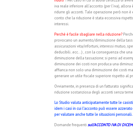
ridurli
! Nel caso in cui si abbia certezza di aver
iva reale inferiore all’acconto (per l’iva), allor
ridurre gli acconti. Tale operazione però non è 
conto che la riduzione è stata eccessiva rispetto
interessi.
Perchè è facile sbagliare nella riduzione?
Perchè
provocano un aumento/diminuzione della tassaz
assicurazioni vita/infortuni, interessi mutuo, spe
deducibili..ecc…) , con la conseguenza che una
diminuzione della tassazione; si pensi ad esem
diminuzione dei costi non produca una diminuzi
affianca non solo una diminuzione dei costi m
generare un utile fiscale superiore rispetto al
Ovviamente, in presenza di un fatturato signifi
riduzione sostanziosa degli acconti senza temer
Lo Studio valuta anticipatamente tutte le casis
idem i casi in cui l’acconto può essere azzera
per valutare anche tutte le situazioni personali.
Domande frequenti
sull’ACCONTO IVA DI DICE