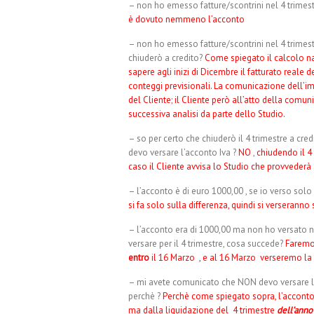
– non ho emesso fatture/scontrini nel 4 trimest
è dovuto nemmeno l’acconto
– non ho emesso fatture/scontrini nel 4 trimes
chiuderò a credito?
Come spiegato il calcolo na
sapere agli inizi di Dicembre il fatturato reale
conteggi previsionali. La comunicazione dell’im
del Cliente; il Cliente però all’atto della comun
successiva analisi da parte dello Studio.
– so per certo che chiuderò il 4 trimestre a cred
devo versare l’acconto Iva ?
NO
,
chiudendo il 4 
caso il Cliente avvisa lo Studio che provvederà 
– l’acconto è di euro 1000,00 , se io verso solo
si fa solo sulla differenza, quindi si verseranno
– l’acconto era di 1000,00 ma non ho versato nu
versare per il 4 trimestre, cosa succede?
Faremo 
entro
il 16 Marzo , e al 16 Marzo verseremo la 
– mi avete comunicato che NON devo versare l’a
perchè ?
Perchè come spiegato sopra, l’acconto 
ma dalla liquidazione del 4 trimestre
dell’anno