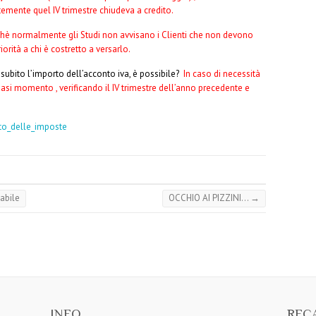
emente quel IV trimestre chiudeva a credito.
hè normalmente gli Studi non avvisano i Clienti che non devono
iorità a chi è costretto a versarlo.
subito l’importo dell’acconto iva, è possibile?
In caso di necessità
siasi momento , verificando il IV trimestre dell’anno precedente e
to_delle_imposte
abile
OCCHIO AI PIZZINI…
→
INFO
RECA