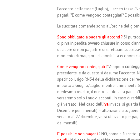
L’acconto delle tasse (Luglio), II acc.to tasse
pagarli ?E come vengono conteggiati? E possibi
Le succitate domande sono all’ordine del giorno
Sono obbligato a pagare gli acconti ?
SI
, purtr
di p.iva in perdita ovvero chiusure in corso d’a
decidere di non pagarli e di effettuare success
momento di maggiore disponibilità economica
Come vengono conteggiati ?
Vengono
conteggi
precedente e da questo si desume l’acconto. N
specifico il rigo RN34 della dichiarazione dei red
importo a Giugno/Luglio, mentre il rimanente 
medesimo reddito, il nostro saldo sarà pari a ZE
verseremo solo i nuovi acconti . In caso di reddi
già versato. Nel caso d
ell’
Iva
invece, si guarda 
Dicembre per i mensili) – attenzione a togliere
versato al 27 dicembre, verrà utilizzato per p
dei mensili)
E’ possibile non pagarli
?
NO
, come già scritto