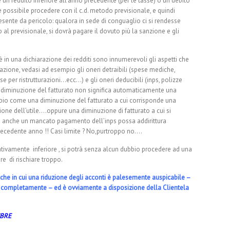
e un reddito inferiore all’anno precedente (per le tasse) o un debito
a è possibile procedere con il c.d. metodo previsionale, e quindi
esente da pericolo: qualora in sede di conguaglio ci si rendesse
 al previsionale, si dovrà pagare il dovuto più la sanzione e gli
 in una dichiarazione dei redditi sono innumerevoli gli aspetti che
ione, vedasi ad esempio gli oneri detraibili (spese mediche,
se per ristrutturazioni…ecc…) e gli oneri deducibili (inps, polizze
 diminuzione del fatturato non significa automaticamente una
pio come una diminuzione del fatturato a cui corrisponde una
one dell’utile….oppure una diminuzione di fatturato a cui si
a anche un mancato pagamento dell’inps possa addirittura
 precedente anno !! Casi limite ? No,purtroppo no….
cativamente inferiore , si potrà senza alcun dubbio procedere ad una
e di rischiare troppo.
tiche in cui una riduzione degli acconti è palesemente auspicabile –
to completamente – ed è ovviamente a disposizione della Clientela
MBRE