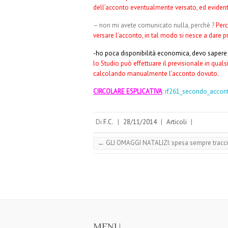
dell’acconto eventualmente versato, ed evident
– non mi avete comunicato nulla, perchè ?
Perc
versare l’acconto, in tal modo si riesce a dare pr
-ho poca disponibilità economica, devo sapere 
lo Studio può effettuare il previsionale in qual
calcolando manualmente l’acconto dovuto.
CIRCOLARE ESPLICATIVA
:
rf261_secondo_accon
Di
F.C.
|
28/11/2014
|
Articoli
|
←
GLI OMAGGI NATALIZI: spesa sempre tracci
MENU