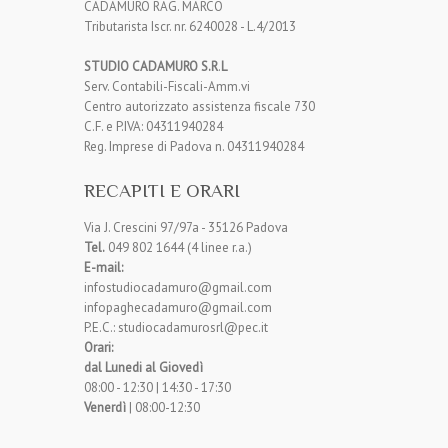
CADAMURO RAG. MARCO
Tributarista Iscr. nr. 6240028 - L.4/2013
STUDIO CADAMURO S.R
.
L
Serv. Contabili-Fiscali-Amm.vi
Centro autorizzato assistenza fiscale 730
C.F. e P.IVA: 04311940284
Reg. Imprese di Padova n. 04311940284
RECAPITI E ORARI
Via J. Crescini 97/97a - 35126 Padova
Tel.
049 802 1644 (4 linee r.a.)
E-mail:
infostudiocadamuro@gmail.com
infopaghecadamuro@gmail.com
P.E.C.: studiocadamurosrl@pec.it
Orari:
dal Lunedi al Giovedì
08:00 - 12:30 | 14:30 - 17:30
Venerdì
| 08:00-12:30