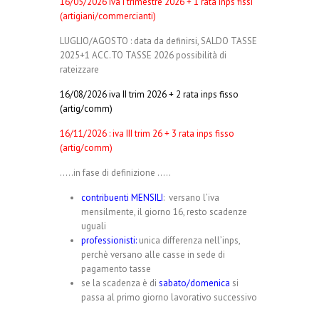
16/05/2026 iva I trimestre 2026 + 1 rata inps fissi
(artigiani/commercianti)
LUGLIO/AGOSTO : data da definirsi, SALDO TASSE
2025+1 ACC.TO TASSE 2026 possibilità di
rateizzare
16/08/2026 iva II trim 2026 + 2 rata inps fisso
(artig/comm)
16/11/2026 : iva III trim 26 + 3 rata inps fisso
(artig/comm)
…..in fase di definizione …..
contribuenti MENSILI
: versano l’iva
mensilmente, il giorno 16, resto scadenze
uguali
professionisti:
unica differenza nell’inps,
perchè versano alle casse in sede di
pagamento tasse
se la scadenza è di
sabato/domenica
si
passa al primo giorno lavorativo successivo