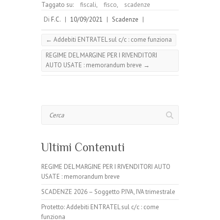
Taggato su:
fiscali
,
fisco
,
scadenze
Di
F.C.
|
10/09/2021
|
Scadenze
|
←
Addebiti ENTRATEL sul c/c : come funziona
REGIME DEL MARGINE PER I RIVENDITORI
AUTO USATE : memorandum breve
→
Cerca
Ultimi Contenuti
REGIME DEL MARGINE PER I RIVENDITORI AUTO
USATE : memorandum breve
SCADENZE 2026 – Soggetto P.IVA, IVA trimestrale
Protetto: Addebiti ENTRATEL sul c/c : come
funziona