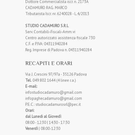
Dottore Commercialista iscr. n. 2173A
CADAMURO RAG. MARCO
Tributarista Iscr. nr. 6240028 - L.4/2013
STUDIO CADAMURO S.R
.
L
Serv. Contabili-Fiscali-Amm.vi
Centro autorizzato assistenza fiscale 730
C.F. e P.IVA: 04311940284
Reg. Imprese di Padova n. 04311940284
RECAPITI E ORARI
Via J. Crescini 97/97a - 35126 Padova
Tel.
049 802 1644 (4 linee r.a.)
E-mail:
infostudiocadamuro@gmail.com
infopaghecadamuro@gmail.com
P.E.C.: studiocadamurosrl@pec.it
Orari:
dal Lunedi al Giovedì
08:00 - 12:30 | 14:30 - 17:30
Venerdì
| 08:00-12:30